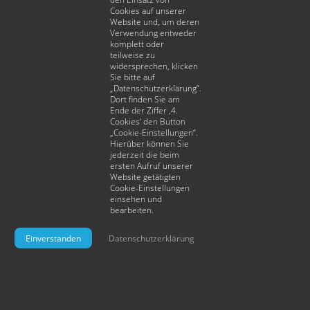
Ausblick auf viele
Cookies auf unserer
Website und, um deren
Sehenswürdigkeiten...
Verwendung entweder
komplett oder
teilweise zu
widersprechen, klicken
MEHR DAZU
Sie bitte auf
„Datenschutzerklärung“.
Dort finden Sie am
Ende der Ziffer ‚4.
Cookies‘ den Button
„Cookie-Einstellungen“.
Hierüber können Sie
jederzeit die beim
ersten Aufruf unserer
1
von München und Nürnberg auch 1.Klasse-Zugticket | Flug: inkl.
Website getätigten
Handgepäck
Cookie-Einstellungen
2
zzgl. 1 € Tourismusabgabe (Kurtaxe) pro Person und Nacht
einsehen und
**
Tarif: normale Telefongebühren für einen Anruf nach Deutschland.
bearbeiten.
Einverstanden
Datenschutzerklärung