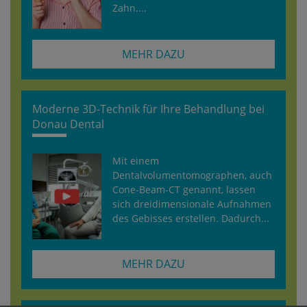
Zahn....
MEHR DAZU
Moderne 3D-Technik für Ihre Behandlung bei
Donau Dental
Mit einem
Dentalvolumentomographen, auch
Cone-Beam-CT genannt, lassen
sich dreidimensionale Aufnahmen
des Gebisses erstellen. Dadurch...
MEHR DAZU