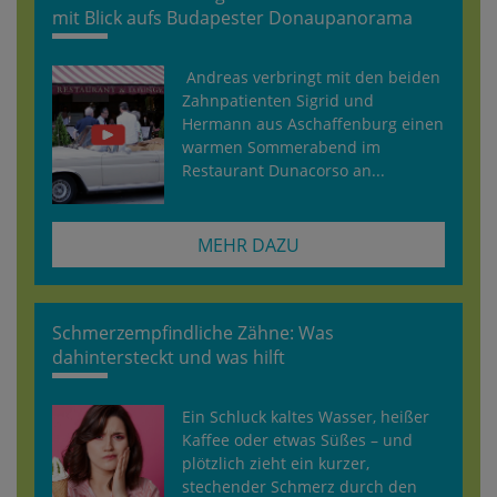
mit Blick aufs Budapester Donaupanorama
Andreas verbringt mit den beiden
Zahnpatienten Sigrid und
Hermann aus Aschaffenburg einen
warmen Sommerabend im
Restaurant Dunacorso an...
MEHR DAZU
Schmerzempfindliche Zähne: Was
dahintersteckt und was hilft
Ein Schluck kaltes Wasser, heißer
Kaffee oder etwas Süßes – und
plötzlich zieht ein kurzer,
stechender Schmerz durch den