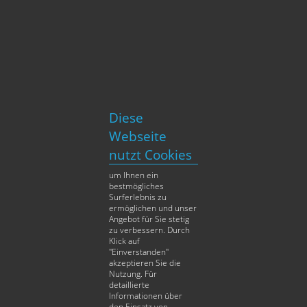
Budapest im Juli 2026
Budapest im Juli 2026 sollte man
sich nicht entgehen lassen! Hier
kommt ein Überblick über die
schönsten anstehenden
Veranstaltungen und...
Diese
Webseite
MEHR DAZU
nutzt Cookies
um Ihnen ein
bestmögliches
Surferlebnis zu
In der St. Andrea Skybar mit Zahnpatienten
ermöglichen und unser
Angebot für Sie stetig
aus Benelux: Warum sie sich für eine
zu verbessern. Durch
ungarische Zahnklinik entschieden haben
Klick auf
"Einverstanden"
akzeptieren Sie die
Mitten im Herzen Budapests liegt
Nutzung. Für
detaillierte
die St. Andrea Skybar, von der aus
Informationen über
man einen wunderschönen
den Einsatz von