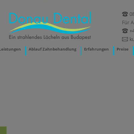
0
Für 
+
k
Leistungen
Ablauf Zahnbehandlung
Erfahrungen
Preise