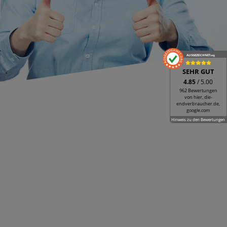
AUSGEZEICHNET
.org
SEHR GUT
4.85
/ 5.00
962 Bewertungen
von hier, die-
endverbraucher.de,
google.com
Hinweis zu den Bewertungen