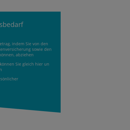
gsbedarf
etrag, indem Sie von den
kenversicherung sowie den
 können, abziehen
können Sie gleich hier un
en
rsönlicher