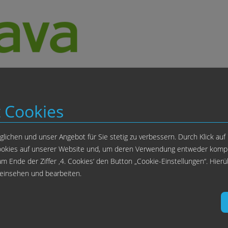
t Cookies
1
von München und Nürnberg auch 1.Klasse-Zugticket | Flug: inkl. Handgepäck
2
zzgl. 1 € Tourismusabgabe (Kurtaxe) pro Person und Nacht
**
Tarif: normale Telefongebühren für einen Anruf nach Deutschland.
lichen und unser Angebot für Sie stetig zu verbessern. Durch Klick auf 
 Cookies auf unserer Website und, um deren Verwendung entweder komple
inik
Leistungen
Ablauf Zahnbehandlung
Erfahrungen
Preise
Ti
 am Ende der Ziffer ‚4. Cookies‘ den Button „Cookie-Einstellungen“. Hier
 einsehen und bearbeiten.
© Copyright 2026, Donau Dental, all rights reserved. |
Impressum
|
Datenschutz